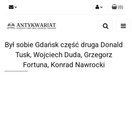
(
0
)
Zaloguj się
Zarejestruj się
Dodaj zgłoszenie
Był sobie Gdańsk część druga Donald
Tusk, Wojciech Duda, Grzegorz
Fortuna, Konrad Nawrocki