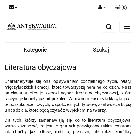
(
0
)
Zaloguj się
Zarejestruj się
Dodaj zgłoszenie
Kategorie
Szukaj
Literatura obyczajowa
Charakteryzuje się ona opisywaniem codziennego życia, relacji
międzyludzkich i emocji, które towarzyszą nam na co dzień. Nasz
antykwariat oferuje szeroki wybór literatury obyczajowej, która
fascynuje kobiety już od pokoleń. Zarówno miłośniczki klasyki, jak i
te poszukujące nowych, współczesnych tytułów, z łatwością kupią
u nas dzieła, które będą czytać z wypiekami na twarzy.
Dla tych, którzy zastanawiają się, co to literatura obyczajowa,
warto zaznaczyć, że jest to gatunek poświęcony takim tematom,
jak choćby jak miłość, rodzina, przyjaźń, ale także konflikty