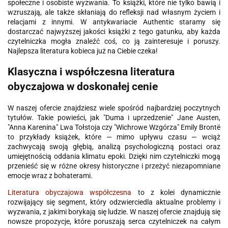
społeczne i osobiste wyzwania. To książki, które nie tylko bawią i
wzruszają, ale także skłaniają do refleksji nad własnym życiem i
relacjami z innymi. W antykwariacie Authentic staramy się
dostarczać najwyższej jakości książki z tego gatunku, aby każda
czytelniczka mogła znaleźć coś, co ją zainteresuje i poruszy.
Najlepsza literatura kobieca już na Ciebie czeka!
Klasyczna i współczesna literatura
obyczajowa w doskonałej cenie
W naszej ofercie znajdziesz wiele spośród najbardziej poczytnych
tytułów. Takie powieści, jak "Duma i uprzedzenie" Jane Austen,
"Anna Karenina" Lwa Tołstoja czy "Wichrowe Wzgórza" Emily Brontë
to przykłady książek, które — mimo upływu czasu — wciąż
zachwycają swoją głębią, analizą psychologiczną postaci oraz
umiejętnością oddania klimatu epoki. Dzięki nim czytelniczki mogą
przenieść się w różne okresy historyczne i przeżyć niezapomniane
emocje wraz z bohaterami.
Literatura obyczajowa współczesna
to z kolei dynamicznie
rozwijający się segment, który odzwierciedla aktualne problemy i
wyzwania, z jakimi borykają się ludzie. W naszej ofercie znajdują się
nowsze propozycje, które poruszają serca czytelniczek na całym