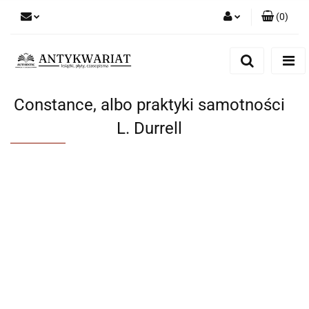
(
0
)
Zaloguj się
Zarejestruj się
Dodaj zgłoszenie
Constance, albo praktyki samotności
L. Durrell