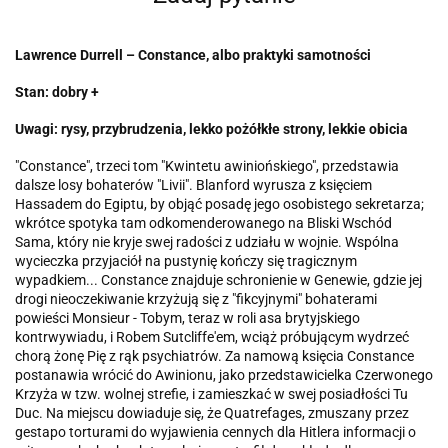
Lawrence Durrell – Constance, albo praktyki samotności
Stan: dobry +
Uwagi: rysy, przybrudzenia, lekko pożółkłe strony, lekkie obicia
"Constance", trzeci tom "Kwintetu awiniońskiego", przedstawia
dalsze losy bohaterów "Livii". Blanford wyrusza z księciem
Hassadem do Egiptu, by objąć posadę jego osobistego sekretarza;
wkrótce spotyka tam odkomenderowanego na Bliski Wschód
Sama, który nie kryje swej radości z udziału w wojnie. Wspólna
wycieczka przyjaciół na pustynię kończy się tragicznym
wypadkiem... Constance znajduje schronienie w Genewie, gdzie jej
drogi nieoczekiwanie krzyżują się z "fikcyjnymi" bohaterami
powieści Monsieur - Tobym, teraz w roli asa brytyjskiego
kontrwywiadu, i Robem Sutcliffe'em, wciąż próbującym wydrzeć
chorą żonę Pię z rąk psychiatrów. Za namową księcia Constance
postanawia wrócić do Awinionu, jako przedstawicielka Czerwonego
Krzyża w tzw. wolnej strefie, i zamieszkać w swej posiadłości Tu
Duc. Na miejscu dowiaduje się, że Quatrefages, zmuszany przez
gestapo torturami do wyjawienia cennych dla Hitlera informacji o