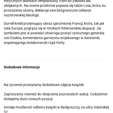
mitycznych skarbach templariuszy, trafił do zakładu dla
obłąkanych. Na scenie przelotnie pojawia się także Livia, która, ku
przerażeniu siostry, deklaruje swe bezgraniczne oddanie
nazistowskiej ideologii.
Durrell kreśli przejmujący obraz ujarzmionej Francji, która, tak jak
cała Europa, pogrąża się w mrokach hitlerowskiej okupacji. Jej
symbolem jest w powieści złowroga postać cynicznego generała
von Esslina, komendanta garnizonu wojskowego w Awinionie,
wspierającego kolaborancki rząd Vichy.
Dodatkowe informacje
Na życzenie przesyłamy dodatkowe zdjęcia książek.
Zapraszamy również do obejrzenia pozostałych aukcji. Codziennie
dodajemy dużo nowych pozycji.
Istnieje możliwość odbioru książki w Bydgoszczy, na ulicy Gdańskiej
57.