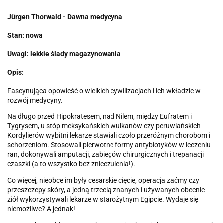
Jürgen Thorwald - Dawna medycyna
Stan: nowa
Uwagi: lekkie ślady magazynowania
Opis:
Fascynująca opowieść o wielkich cywilizacjach i ich wkładzie w
rozwój medycyny.
Na długo przed Hipokratesem, nad Nilem, między Eufratem i
Tygrysem, u stóp meksykańskich wulkanów czy peruwiańskich
Kordylierów wybitni lekarze stawiali czoło przeróżnym chorobom i
schorzeniom. Stosowali pierwotne formy antybiotyków w leczeniu
ran, dokonywali amputacji, zabiegów chirurgicznych i trepanacji
czaszki (a to wszystko bez znieczulenia!).
Co więcej, nieobce im były cesarskie cięcie, operacja zaćmy czy
przeszczepy skóry, a jedną trzecią znanych i używanych obecnie
ziół wykorzystywali lekarze w starożytnym Egipcie. Wydaje się
niemożliwe? A jednak!