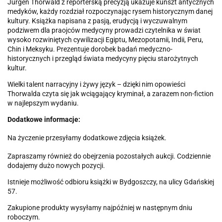
Jurgen Thorwald z reporterską precyzją ukazuje kunszt antycznych
medyków, każdy rozdział rozpoczynając rysem historycznym danej
kultury. Książka napisana z pasją, erudycją i wyczuwalnym
podziwem dla praojców medycyny prowadzi czytelnika w świat
wysoko rozwiniętych cywilizacji Egiptu, Mezopotamii, Indii, Peru,
Chin i Meksyku. Prezentuje dorobek badań medyczno-
historycznych i przegląd świata medycyny pięciu starożytnych
kultur.
Wielki talent narracyjny i żywy język – dzięki nim opowieści
Thorwalda czyta się jak wciągający kryminał, a zarazem non-fiction
w najlepszym wydaniu.
Dodatkowe informacje:
Na życzenie przesyłamy dodatkowe zdjęcia książek.
Zapraszamy również do obejrzenia pozostałych aukcji. Codziennie
dodajemy dużo nowych pozycji.
Istnieje możliwość odbioru książki w Bydgoszczy, na ulicy Gdańskiej
57.
Zakupione produkty wysyłamy najpóźniej w następnym dniu
roboczym.