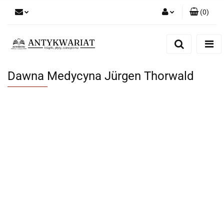
(
0
)
Zaloguj się
Zarejestruj się
Dodaj zgłoszenie
Dawna Medycyna Jürgen Thorwald