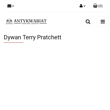
(
0
)
Zaloguj się
Zarejestruj się
Dodaj zgłoszenie
Dywan Terry Pratchett