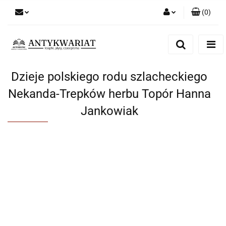
(
0
)
Zaloguj się
Zarejestruj się
Dodaj zgłoszenie
Dzieje polskiego rodu szlacheckiego
Nekanda-Trepków herbu Topór Hanna
Jankowiak