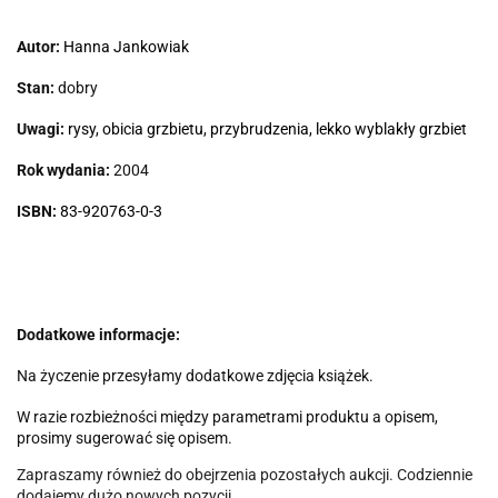
Autor:
Hanna Jankowiak
Stan:
dobry
Uwagi:
rysy, obicia grzbietu, przybrudzenia, lekko wyblakły grzbiet
Rok wydania:
2004
ISBN:
83-920763-0-3
Dodatkowe informacje:
Na życzenie przesyłamy dodatkowe zdjęcia książek.
W razie rozbieżności między parametrami produktu a opisem,
prosimy sugerować się opisem.
Zapraszamy również do obejrzenia pozostałych aukcji. Codziennie
dodajemy dużo nowych pozycji.