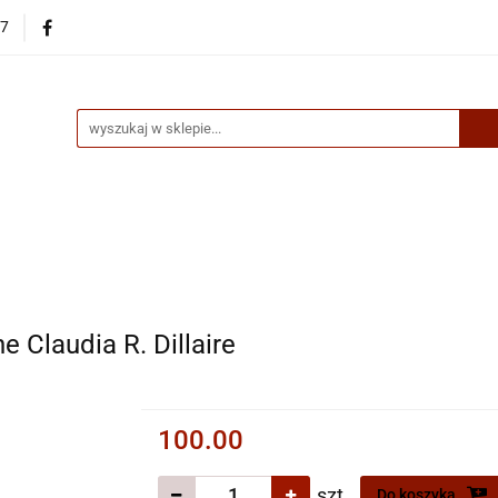
87
egorie
Nowości
Bestsellery
Skup książek online
up książek online
e Claudia R. Dillaire
100.00
szt.
Do koszyka