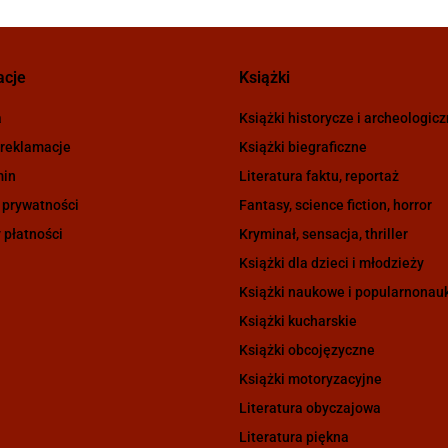
acje
Książki
a
Książki historycze i archeologic
 reklamacje
Książki biegraficzne
min
Literatura faktu, reportaż
 prywatności
Fantasy, science fiction, horror
 płatności
Kryminał, sensacja, thriller
Książki dla dzieci i młodzieży
Książki naukowe i popularnona
Książki kucharskie
Książki obcojęzyczne
Książki motoryzacyjne
Literatura obyczajowa
Literatura piękna