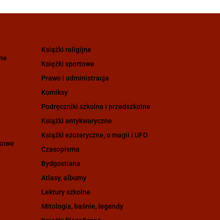
Książki religijne
zne
Księżki sportowe
Prawo i administracja
Komiksy
Podręczniki szkolne i przedszkolne
Książki antykwaryczne
Książki ezoteryczne, o magii i UFO
ukowe
Czasopisma
Bydgostiana
Atlasy, albumy
Lektury szkolne
Mitologia, baśnie, legendy