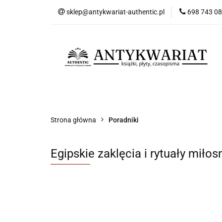
sklep@antykwariat-authentic.pl
698 743 0
Kat
Kategorie
Nowości
Bestsellery
Sk
Strona główna
Poradniki
Egipskie zaklęcia i rytuały miłosn