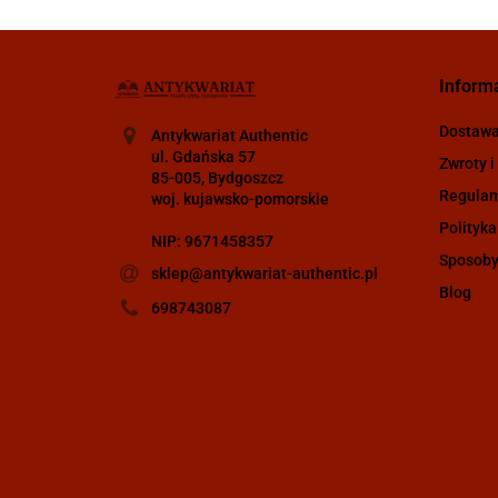
Inform
Dostaw
Antykwariat Authentic
ul. Gdańska 57
Zwroty i
85-005, Bydgoszcz
Regula
woj. kujawsko-pomorskie
Polityka
NIP: 9671458357
Sposoby
sklep@antykwariat-authentic.pl
Blog
698743087