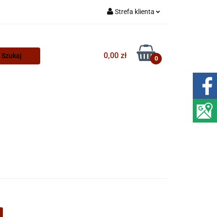
Strefa klienta
Zaloguj się
Zarejestruj się
0,00 zł
0
Dodaj zgłoszenie