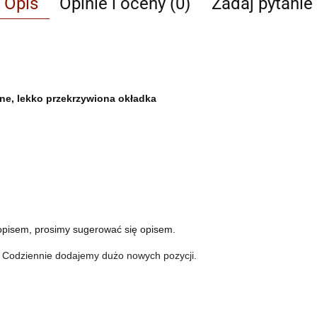
Opis
Opinie i oceny (0)
Zadaj pytanie
one, lekko przekrzywiona okładka
opisem, prosimy sugerować się opisem.
. Codziennie dodajemy dużo nowych pozycji.