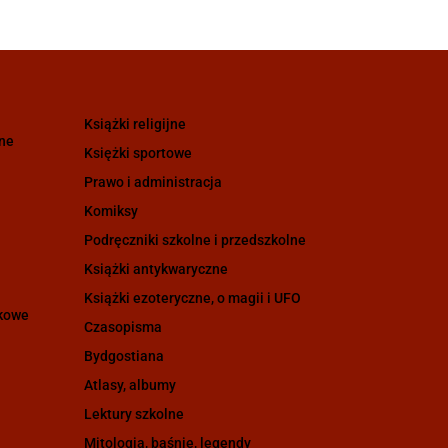
Książki religijne
zne
Księżki sportowe
Prawo i administracja
Komiksy
Podręczniki szkolne i przedszkolne
Książki antykwaryczne
Książki ezoteryczne, o magii i UFO
ukowe
Czasopisma
Bydgostiana
Atlasy, albumy
Lektury szkolne
Mitologia, baśnie, legendy