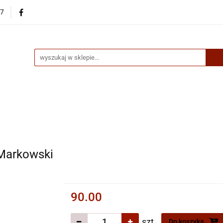
87
egorie
Nowości
Bestsellery
Skup książek online
up książek online
Markowski
90.00
szt.
Do koszyka