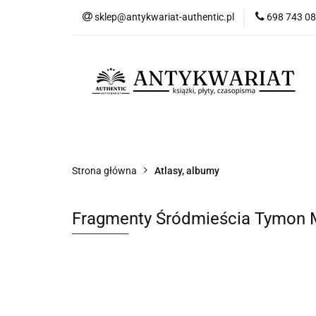
sklep@antykwariat-authentic.pl
698 743 0
Kat
Kategorie
Nowości
Bestsellery
Sk
Strona główna
Atlasy, albumy
Fragmenty Śródmieścia Tymon 