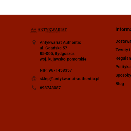
Inform
Dostaw
Antykwariat Authentic
ul. Gdańska 57
Zwroty i
85-005, Bydgoszcz
Regula
woj. kujawsko-pomorskie
Polityka
NIP: 9671458357
Sposoby
sklep@antykwariat-authentic.pl
Blog
698743087