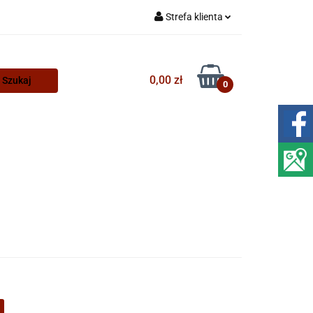
Strefa klienta
Zaloguj się
Zarejestruj się
0,00 zł
0
Dodaj zgłoszenie