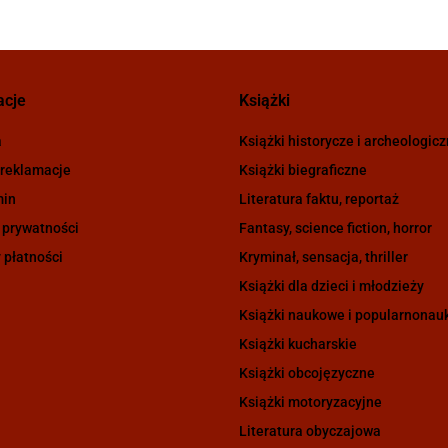
acje
Książki
a
Książki historycze i archeologic
 reklamacje
Książki biegraficzne
min
Literatura faktu, reportaż
 prywatności
Fantasy, science fiction, horror
 płatności
Kryminał, sensacja, thriller
Książki dla dzieci i młodzieży
Książki naukowe i popularnona
Książki kucharskie
Książki obcojęzyczne
Książki motoryzacyjne
Literatura obyczajowa