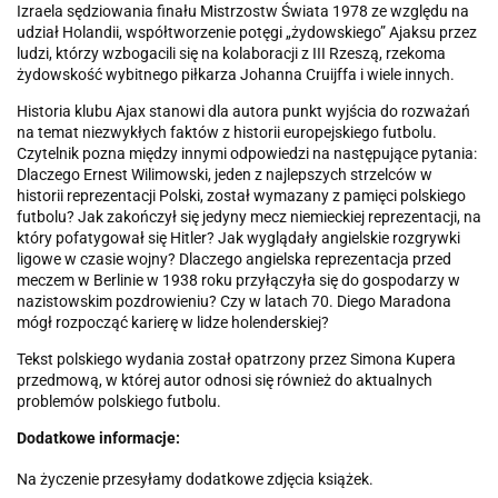
Izraela sędziowania finału Mistrzostw Świata 1978 ze względu na
udział Holandii, współtworzenie potęgi „żydowskiego” Ajaksu przez
ludzi, którzy wzbogacili się na kolaboracji z III Rzeszą, rzekoma
żydowskość wybitnego piłkarza Johanna Cruijffa i wiele innych.
Historia klubu Ajax stanowi dla autora punkt wyjścia do rozważań
na temat niezwykłych faktów z historii europejskiego futbolu.
Czytelnik pozna między innymi odpowiedzi na następujące pytania:
Dlaczego Ernest Wilimowski, jeden z najlepszych strzelców w
historii reprezentacji Polski, został wymazany z pamięci polskiego
futbolu? Jak zakończył się jedyny mecz niemieckiej reprezentacji, na
który pofatygował się Hitler? Jak wyglądały angielskie rozgrywki
ligowe w czasie wojny? Dlaczego angielska reprezentacja przed
meczem w Berlinie w 1938 roku przyłączyła się do gospodarzy w
nazistowskim pozdrowieniu? Czy w latach 70. Diego Maradona
mógł rozpocząć karierę w lidze holenderskiej?
Tekst polskiego wydania został opatrzony przez Simona Kupera
przedmową, w której autor odnosi się również do aktualnych
problemów polskiego futbolu.
Dodatkowe informacje:
Na życzenie przesyłamy dodatkowe zdjęcia książek.