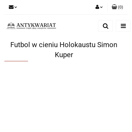
(
0
)
Zaloguj się
Zarejestruj się
Dodaj zgłoszenie
Futbol w cieniu Holokaustu Simon
Kuper