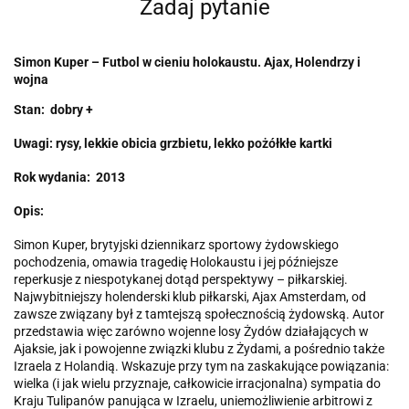
Zadaj pytanie
Simon Kuper – Futbol w cieniu holokaustu. Ajax, Holendrzy i
wojna
Stan: dobry +
Uwagi: rysy, lekkie obicia grzbietu, lekko pożółkłe kartki
Rok wydania: 2013
Opis:
Simon Kuper, brytyjski dziennikarz sportowy żydowskiego
pochodzenia, omawia tragedię Holokaustu i jej późniejsze
reperkusje z niespotykanej dotąd perspektywy – piłkarskiej.
Najwybitniejszy holenderski klub piłkarski, Ajax Amsterdam, od
zawsze związany był z tamtejszą społecznością żydowską. Autor
przedstawia więc zarówno wojenne losy Żydów działających w
Ajaksie, jak i powojenne związki klubu z Żydami, a pośrednio także
Izraela z Holandią. Wskazuje przy tym na zaskakujące powiązania:
wielka (i jak wielu przyznaje, całkowicie irracjonalna) sympatia do
Kraju Tulipanów panująca w Izraelu, uniemożliwienie arbitrowi z