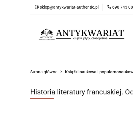
sklep@antykwariat-authentic.pl
698 743 0
Kat
Kategorie
Nowości
Bestsellery
Sk
Strona główna
Książki naukowe i popularnonauko
Historia literatury francuskiej. 