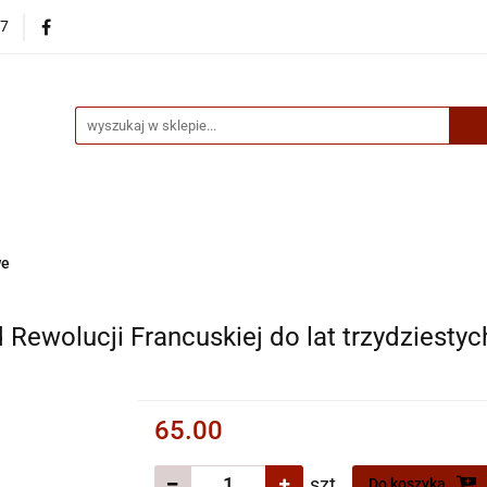
87
egorie
Nowości
Bestsellery
Skup książek online
up książek online
we
Od Rewolucji Francuskiej do lat trzydziest
65.00
szt.
Do koszyka