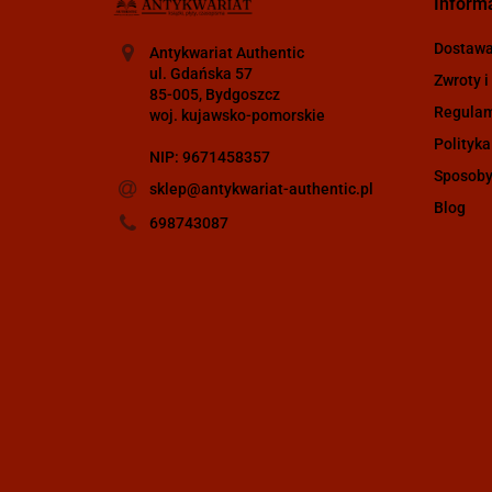
Inform
Dostaw
Antykwariat Authentic
ul. Gdańska 57
Zwroty i
85-005, Bydgoszcz
Regula
woj. kujawsko-pomorskie
Polityka
NIP: 9671458357
Sposoby
sklep@antykwariat-authentic.pl
Blog
698743087