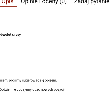
Opis
Opinie i oceny (0)
Zadaj pytanie
obwoluty, rysy
pisem, prosimy sugerować się opisem.
 Codziennie dodajemy dużo nowych pozycji.