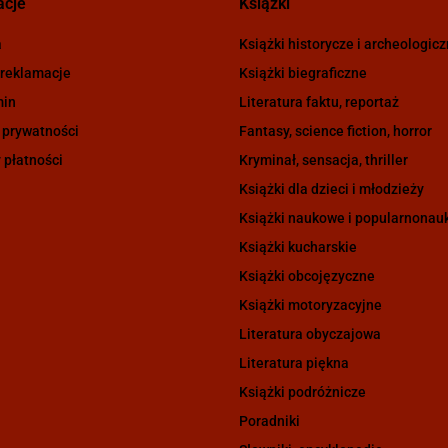
acje
Książki
a
Książki historycze i archeologic
 reklamacje
Książki biegraficzne
min
Literatura faktu, reportaż
 prywatności
Fantasy, science fiction, horror
 płatności
Kryminał, sensacja, thriller
Książki dla dzieci i młodzieży
Książki naukowe i popularnona
Książki kucharskie
Książki obcojęzyczne
Książki motoryzacyjne
Literatura obyczajowa
Literatura piękna
Książki podróżnicze
Poradniki