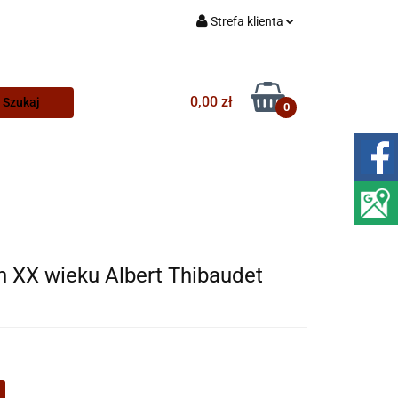
Strefa klienta
Zaloguj się
Zarejestruj się
0,00 zł
0
Dodaj zgłoszenie
ych XX wieku Albert Thibaudet