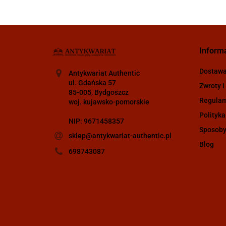
Inform
Dostaw
Antykwariat Authentic
ul. Gdańska 57
Zwroty i
85-005, Bydgoszcz
Regula
woj. kujawsko-pomorskie
Polityka
NIP: 9671458357
Sposoby
sklep@antykwariat-authentic.pl
Blog
698743087