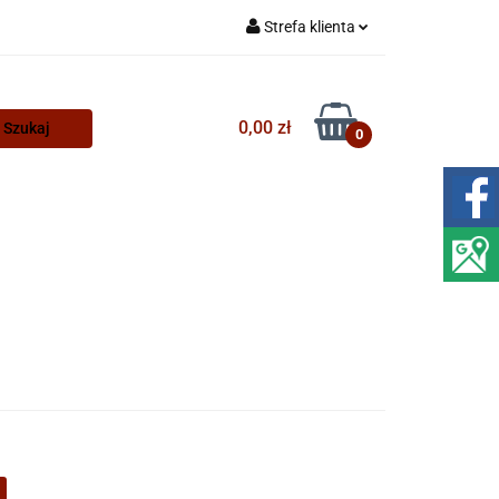
Strefa klienta
Zaloguj się
Zarejestruj się
0,00 zł
0
Dodaj zgłoszenie