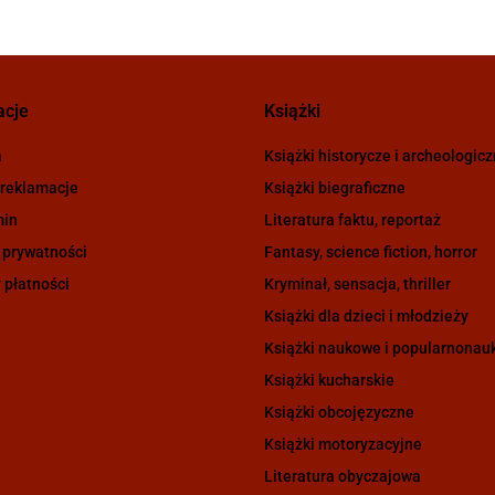
acje
Książki
a
Książki historycze i archeologic
 reklamacje
Książki biegraficzne
min
Literatura faktu, reportaż
 prywatności
Fantasy, science fiction, horror
 płatności
Kryminał, sensacja, thriller
Książki dla dzieci i młodzieży
Książki naukowe i popularnona
Książki kucharskie
Książki obcojęzyczne
Książki motoryzacyjne
Literatura obyczajowa