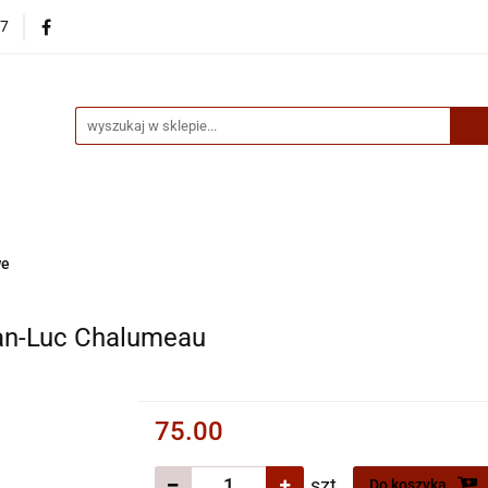
87
egorie
Nowości
Bestsellery
Skup książek online
up książek online
we
ean-Luc Chalumeau
75.00
szt.
Do koszyka