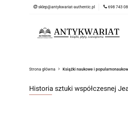
sklep@antykwariat-authentic.pl
698 743 0
Kat
Kategorie
Nowości
Bestsellery
Sk
Strona główna
Książki naukowe i popularnonauko
Historia sztuki współczesnej J