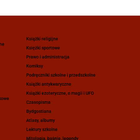
Książki religijne
zne
Księżki sportowe
Prawo i administracja
Komiksy
Podręczniki szkolne i przedszkolne
Książki antykwaryczne
Książki ezoteryczne, o magii i UFO
ukowe
Czasopisma
Bydgostiana
Atlasy, albumy
Lektury szkolne
Mitologia, baśnie, legendy