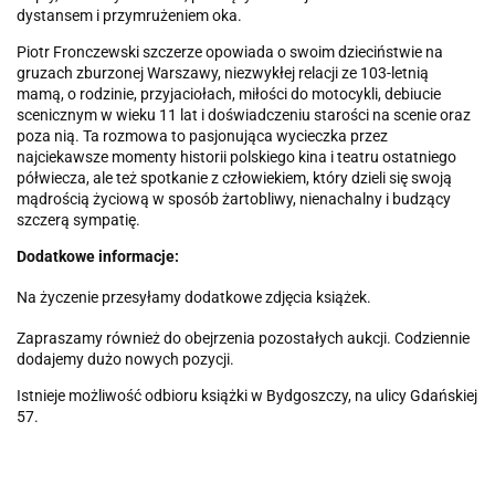
dystansem i przymrużeniem oka.
Piotr Fronczewski szczerze opowiada o swoim dzieciństwie na
gruzach zburzonej Warszawy, niezwykłej relacji ze 103-letnią
mamą, o rodzinie, przyjaciołach, miłości do motocykli, debiucie
scenicznym w wieku 11 lat i doświadczeniu starości na scenie oraz
poza nią. Ta rozmowa to pasjonująca wycieczka przez
najciekawsze momenty historii polskiego kina i teatru ostatniego
półwiecza, ale też spotkanie z człowiekiem, który dzieli się swoją
mądrością życiową w sposób żartobliwy, nienachalny i budzący
szczerą sympatię.
Dodatkowe informacje:
Na życzenie przesyłamy dodatkowe zdjęcia książek.
Zapraszamy również do obejrzenia pozostałych aukcji. Codziennie
dodajemy dużo nowych pozycji.
Istnieje możliwość odbioru książki w Bydgoszczy, na ulicy Gdańskiej
57.