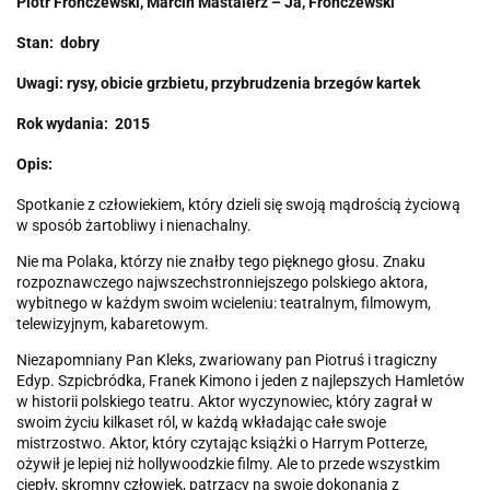
Piotr Fronczewski, Marcin Mastalerz – Ja, Fronczewski
Stan: dobry
Uwagi: rysy, obicie grzbietu, przybrudzenia brzegów kartek
Rok wydania: 2015
Opis:
Spotkanie z człowiekiem, który dzieli się swoją mądrością życiową
w sposób żartobliwy i nienachalny.
Nie ma Polaka, którzy nie znałby tego pięknego głosu. Znaku
rozpoznawczego najwszechstronniejszego polskiego aktora,
wybitnego w każdym swoim wcieleniu: teatralnym, filmowym,
telewizyjnym, kabaretowym.
Niezapomniany Pan Kleks, zwariowany pan Piotruś i tragiczny
Edyp. Szpicbródka, Franek Kimono i jeden z najlepszych Hamletów
w historii polskiego teatru. Aktor wyczynowiec, który zagrał w
swoim życiu kilkaset ról, w każdą wkładając całe swoje
mistrzostwo. Aktor, który czytając książki o Harrym Potterze,
ożywił je lepiej niż hollywoodzkie filmy. Ale to przede wszystkim
ciepły, skromny człowiek, patrzący na swoje dokonania z