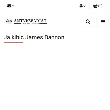
(
0
)
Zaloguj się
Zarejestruj się
Dodaj zgłoszenie
Ja kibic James Bannon