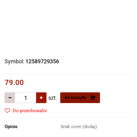
Symbol:
12589729356
79.00
szt.
Do koszyka
Do przechowalni
Opinie
brak ocen
(dodaj)