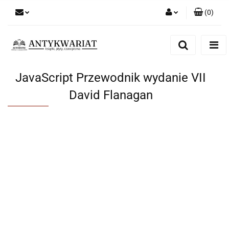
(
0
)
Zaloguj się
Zarejestruj się
Dodaj zgłoszenie
JavaScript Przewodnik wydanie VII
David Flanagan