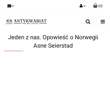
(
0
)
Zaloguj się
Zarejestruj się
Dodaj zgłoszenie
Jeden z nas. Opowieść o Norwegii
Asne Seierstad