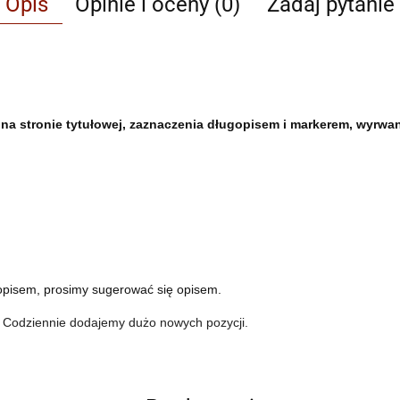
Opis
Opinie i oceny (0)
Zadaj pytanie
s na stronie tytułowej, zaznaczenia długopisem i markerem, wyrwa
opisem, prosimy sugerować się opisem.
. Codziennie dodajemy dużo nowych pozycji.