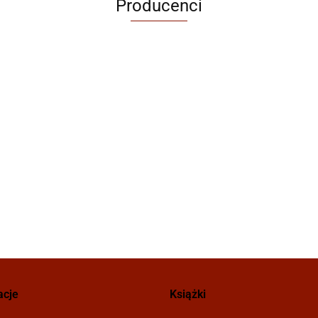
Producenci
acje
Książki