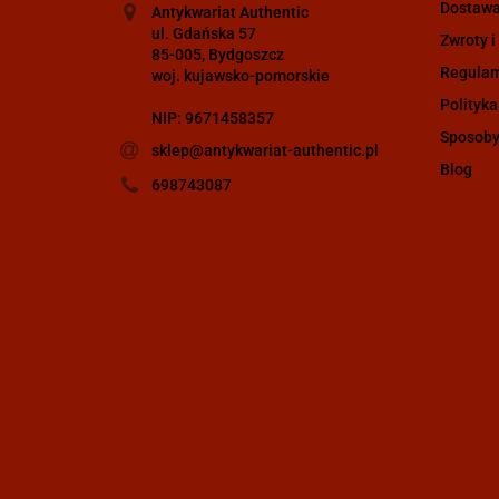
Dostaw
Antykwariat Authentic
ul. Gdańska 57
Zwroty i
85-005, Bydgoszcz
Regula
woj. kujawsko-pomorskie
Polityka
NIP: 9671458357
Sposoby
sklep@antykwariat-authentic.pl
Blog
698743087