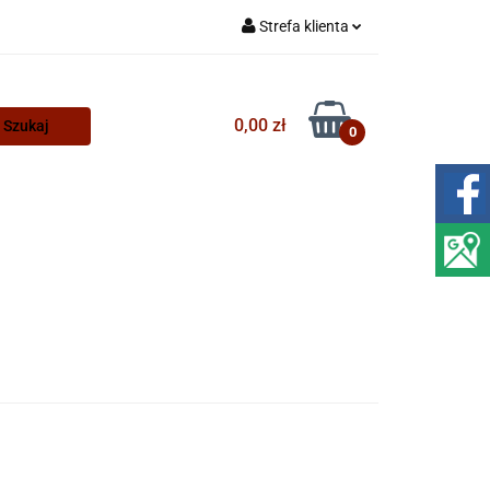
Strefa klienta
Zaloguj się
Zarejestruj się
0,00 zł
0
Dodaj zgłoszenie