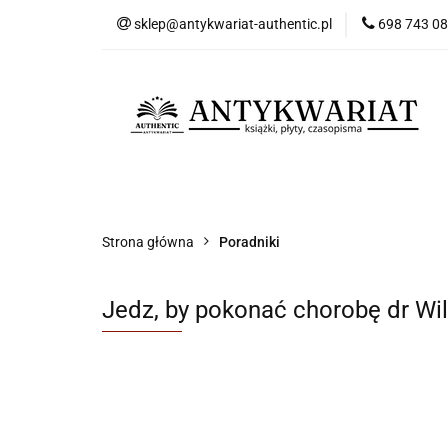
sklep@antykwariat-authentic.pl
698 743 0
Kat
Kategorie
Nowości
Bestsellery
Sk
Strona główna
Poradniki
Jedz, by pokonać chorobę dr Wil