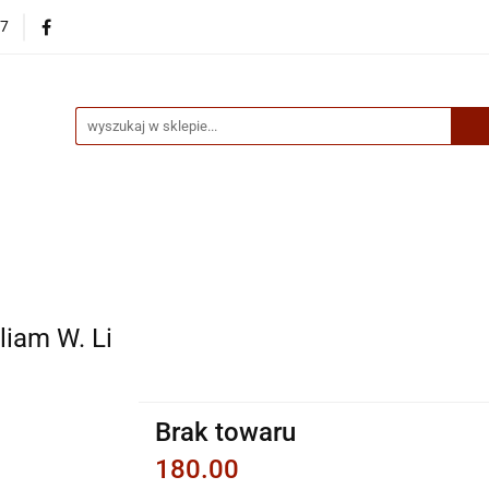
87
egorie
Nowości
Bestsellery
Skup książek online
up książek online
liam W. Li
Brak towaru
180.00