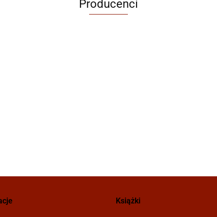
Producenci
acje
Książki