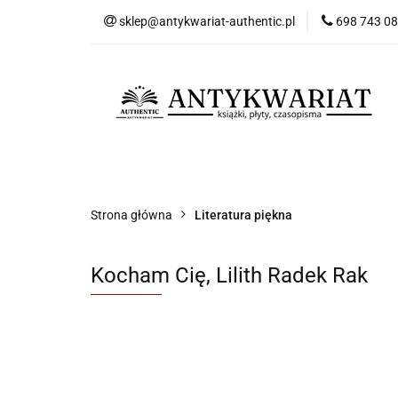
sklep@antykwariat-authentic.pl
698 743 0
Kat
Kategorie
Nowości
Bestsellery
Sk
Strona główna
Literatura piękna
Kocham Cię, Lilith Radek Rak