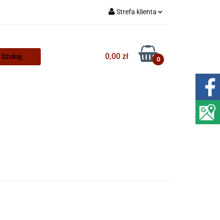
Strefa klienta
Zaloguj się
Zarejestruj się
0,00 zł
0
Dodaj zgłoszenie