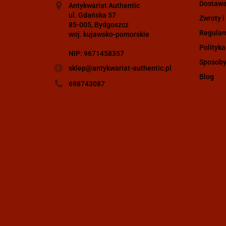
Dostaw
Antykwariat Authentic
ul. Gdańska 57
Zwroty i
85-005, Bydgoszcz
Regula
woj. kujawsko-pomorskie
Polityka
NIP: 9671458357
Sposoby
sklep@antykwariat-authentic.pl
Blog
698743087