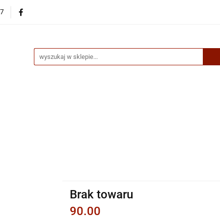
87
egorie
Nowości
Bestsellery
Skup książek online
up książek online
Brak towaru
90.00