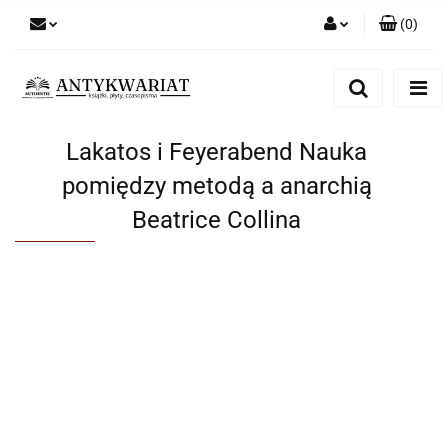
(
0
)
Zaloguj się
Zarejestruj się
Dodaj zgłoszenie
Lakatos i Feyerabend Nauka
pomiędzy metodą a anarchią
Beatrice Collina