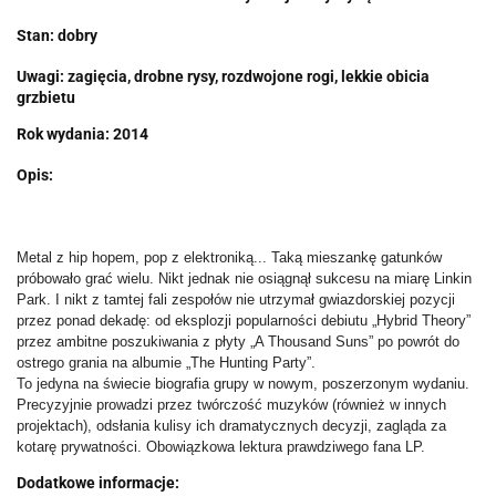
Stan: dobry
Uwagi: zagięcia, drobne rysy, rozdwojone rogi, lekkie obicia
grzbietu
Rok wydania: 2014
Opis:
Metal z hip hopem, pop z elektroniką... Taką mieszankę gatunków
próbowało grać wielu. Nikt jednak nie osiągnął sukcesu na miarę Linkin
Park. I nikt z tamtej fali zespołów nie utrzymał gwiazdorskiej pozycji
przez ponad dekadę: od eksplozji popularności debiutu „Hybrid Theory”
przez ambitne poszukiwania z płyty „A Thousand Suns” po powrót do
ostrego grania na albumie „The Hunting Party”.
To jedyna na świecie biografia grupy w nowym, poszerzonym wydaniu.
Precyzyjnie prowadzi przez twórczość muzyków (również w innych
projektach), odsłania kulisy ich dramatycznych decyzji, zagląda za
kotarę prywatności. Obowiązkowa lektura prawdziwego fana LP.
Dodatkowe informacje: