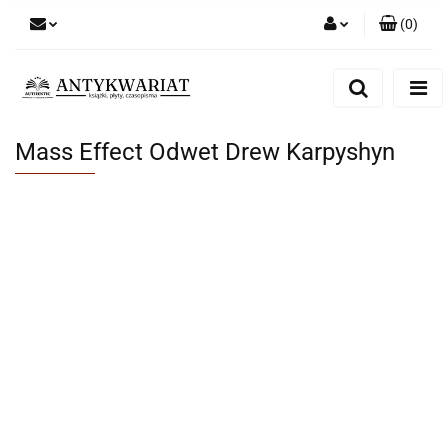
(
0
)
Zaloguj się
Zarejestruj się
Dodaj zgłoszenie
Mass Effect Odwet Drew Karpyshyn