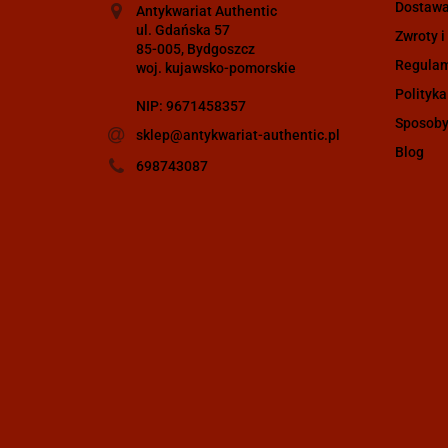
Dostaw
Antykwariat Authentic
ul. Gdańska 57
Zwroty i
85-005, Bydgoszcz
Regula
woj. kujawsko-pomorskie
Polityka
NIP: 9671458357
Sposoby
sklep@antykwariat-authentic.pl
Blog
698743087