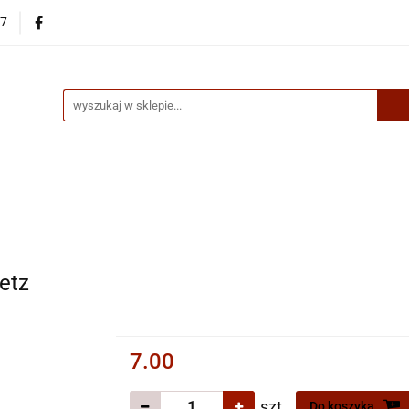
87
egorie
Nowości
Bestsellery
Skup książek online
up książek online
etz
7.00
szt.
Do koszyka