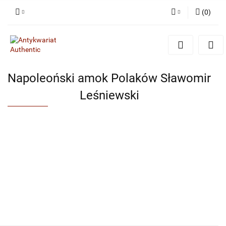
(
0
)
Zaloguj się
Zarejestruj się
Dodaj zgłoszenie
Napoleoński amok Polaków Sławomir
Leśniewski