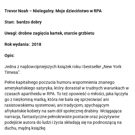
Trevor Noah – Nielegalny. Moje dzieciństwo w RPA
Stan: bardzo dobry
Uwagi: drobne zagięcia kartek, otarcie grzbietu
Rok wydania: 2018
Opis:
Jedna z najdowcipniejszych książek roku i bestseller „New York
Timesa”.
Pełne kapitalnego poczucia humoru wspomnienia znanego
amerykańskiego satyryka, który dorastał w trudnych warunkach w
czasach apartheidu w RPA. To też opowieść o miłości, jaka łączyła
go z niezłomną matką, która nie bała się sprzeciwiać ani
rasistowskiemu systemowi, ani tradycjom, spychającym
afrykańskie kobiety na sam dół społecznej drabiny. Wciągająca
narracja, fantastyczne pełnokrwiste postacie oraz pozytywne
podejście autora do ludzi i życia składają się na podnoszącą na
duchu, mądrą książkę.