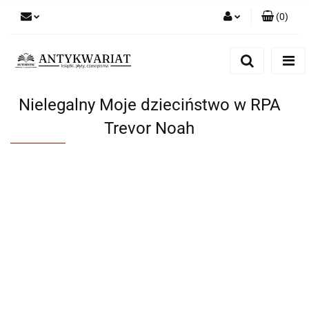
(
0
)
Zaloguj się
Zarejestruj się
Dodaj zgłoszenie
Nielegalny Moje dzieciństwo w RPA
Trevor Noah