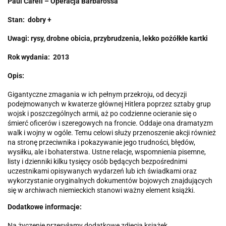
Paul Carell – Operacja Barbarossa
Stan: dobry +
Uwagi: rysy, drobne obicia, przybrudzenia, lekko pożółkłe kartki
Rok wydania: 2013
Opis:
Gigantyczne zmagania w ich pełnym przekroju, od decyzji
podejmowanych w kwaterze głównej Hitlera poprzez sztaby grup
wojsk i poszczególnych armii, aż po codzienne ocieranie się o
śmierć oficerów i szeregowych na froncie. Oddaje ona dramatyzm
walk i wojny w ogóle. Temu celowi służy przenoszenie akcji również
na stronę przeciwnika i pokazywanie jego trudności, błędów,
wysiłku, ale i bohaterstwa. Ustne relacje, wspomnienia pisemne,
listy i dzienniki kilku tysięcy osób będących bezpośrednimi
uczestnikami opisywanych wydarzeń lub ich świadkami oraz
wykorzystanie oryginalnych dokumentów bojowych znajdujących
się w archiwach niemieckich stanowi ważny element książki.
Dodatkowe informacje:
Na życzenie przesyłamy dodatkowe zdjęcia książek.