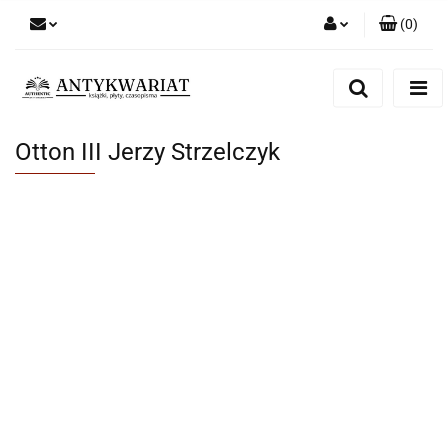
(
0
)
Zaloguj się
Zarejestruj się
Dodaj zgłoszenie
Otton III Jerzy Strzelczyk