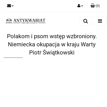
(
0
)
Zaloguj się
Zarejestruj się
Dodaj zgłoszenie
Polakom i psom wstęp wzbroniony.
Niemiecka okupacja w kraju Warty
Piotr Świątkowski