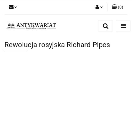
(
0
)
Zaloguj się
Zarejestruj się
Dodaj zgłoszenie
Rewolucja rosyjska Richard Pipes