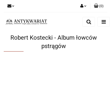
(
0
)
Zaloguj się
Zarejestruj się
Dodaj zgłoszenie
Robert Kostecki - Album łowców
pstrągów