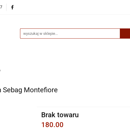
87
egorie
Nowości
Bestsellery
Skup książek online
up książek online
e
 Sebag Montefiore
Brak towaru
180.00