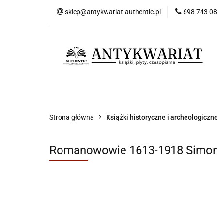
sklep@antykwariat-authentic.pl
698 743 0
Kat
Kategorie
Nowości
Bestsellery
Sk
Strona główna
Książki historyczne i archeologiczn
Romanowowie 1613-1918 Simon