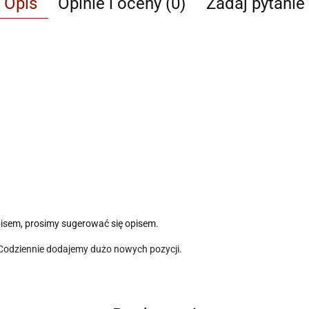
Opis
Opinie i oceny (0)
Zadaj pytanie
pisem, prosimy sugerować się opisem.
 Codziennie dodajemy dużo nowych pozycji.