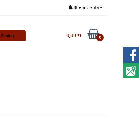
Strefa klienta
Zaloguj się
Zarejestruj się
0,00 zł
0
Dodaj zgłoszenie