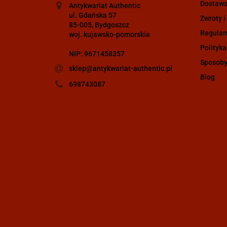
Dostaw
Antykwariat Authentic
ul. Gdańska 57
Zwroty i
85-005, Bydgoszcz
Regula
woj. kujawsko-pomorskie
Polityka
NIP: 9671458357
Sposoby
sklep@antykwariat-authentic.pl
Blog
698743087