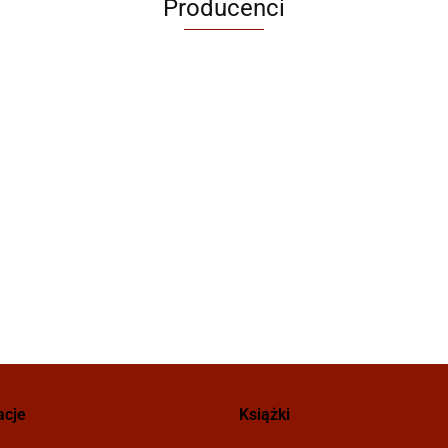
Producenci
acje
Książki