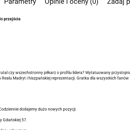
Parametry
Opinie i oceny (0)
Zadaj p
o przejścia
rutal czy wszechstronny piłkarz o profilu lidera? Wytatuowany przystojn
 Realu Madryt i hiszpańskiej reprezentacji. Gratka dla wszystkich fanów 
 Codziennie dodajemy dużo nowych pozycji.
cy Gdańskiej 57.