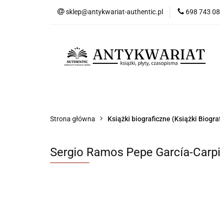
sklep@antykwariat-authentic.pl
698 743 0
Kat
Kategorie
Nowości
Bestsellery
Sk
Strona główna
Książki biograficzne (Książki Biogra
Sergio Ramos Pepe García-Carpi