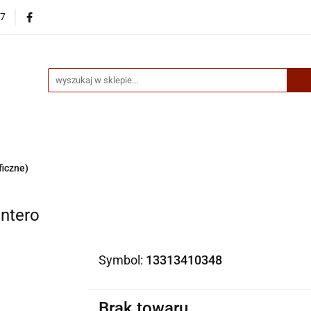
87
egorie
Nowości
Bestsellery
Skup książek online
up książek online
ficzne)
ntero
Symbol:
13313410348
Brak towaru