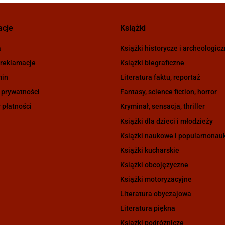
acje
Książki
a
Książki historycze i archeologic
 reklamacje
Książki biegraficzne
min
Literatura faktu, reportaż
 prywatności
Fantasy, science fiction, horror
 płatności
Kryminał, sensacja, thriller
Książki dla dzieci i młodzieży
Książki naukowe i popularnona
Książki kucharskie
Książki obcojęzyczne
Książki motoryzacyjne
Literatura obyczajowa
Literatura piękna
Książki podróżnicze