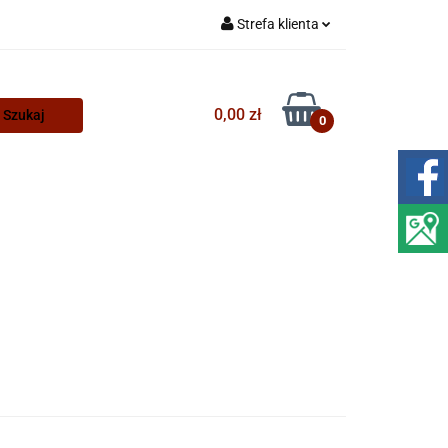
Strefa klienta
Zaloguj się
Zarejestruj się
0,00 zł
0
Dodaj zgłoszenie