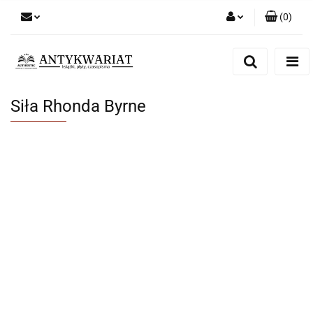
(
0
)
Zaloguj się
Zarejestruj się
Dodaj zgłoszenie
Siła Rhonda Byrne