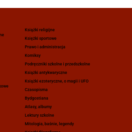
Książki religijne
zne
Księżki sportowe
Prawo i administracja
Komiksy
Podręczniki szkolne i przedszkolne
Książki antykwaryczne
Książki ezoteryczne, o magii i UFO
ukowe
Czasopisma
Bydgostiana
Atlasy, albumy
Lektury szkolne
Mitologia, baśnie, legendy