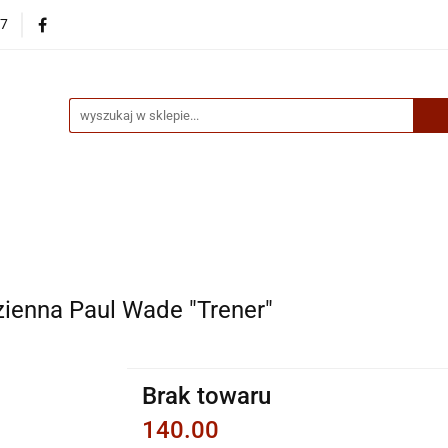
87
egorie
Nowości
Bestsellery
Skup książek online
up książek online
zienna Paul Wade "Trener"
Brak towaru
140.00