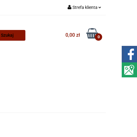
Strefa klienta
Zaloguj się
Zarejestruj się
0,00 zł
0
Dodaj zgłoszenie