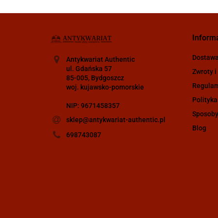
Inform
Dostaw
Antykwariat Authentic
ul. Gdańska 57
Zwroty i
85-005, Bydgoszcz
Regula
woj. kujawsko-pomorskie
Polityka
NIP: 9671458357
Sposoby
sklep@antykwariat-authentic.pl
Blog
698743087