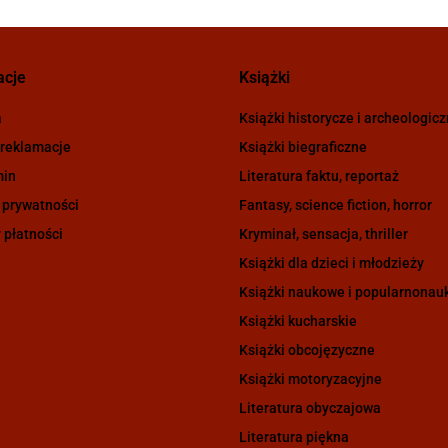
acje
Książki
a
Książki historycze i archeologic
 reklamacje
Książki biegraficzne
min
Literatura faktu, reportaż
 prywatności
Fantasy, science fiction, horror
 płatności
Kryminał, sensacja, thriller
Książki dla dzieci i młodzieży
Książki naukowe i popularnona
Książki kucharskie
Książki obcojęzyczne
Książki motoryzacyjne
Literatura obyczajowa
Literatura piękna