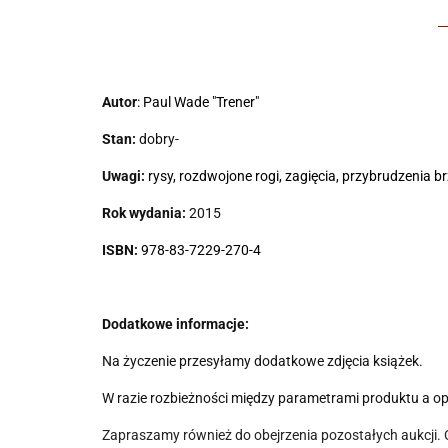
Autor
:
Paul Wade "Trener"
Stan:
dobry-
Uwagi:
rysy, rozdwojone rogi, zagięcia, przybrudzenia b
Rok wydania:
2015
ISBN:
978-83-7229-270-4
Dodatkowe informacje:
Na życzenie przesyłamy dodatkowe zdjęcia książek.
W razie rozbieżności między parametrami produktu a o
Zapraszamy również do obejrzenia pozostałych aukcji.