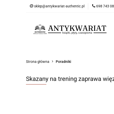
sklep@antykwariat-authentic.pl
698 743 0
Kat
Kategorie
Nowości
Bestsellery
Sk
Strona główna
Poradniki
Skazany na trening zaprawa wię