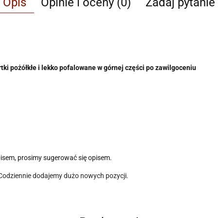
Opis
Opinie i oceny (0)
Zadaj pytanie
artki pożółkłe i lekko pofalowane w górnej części po zawilgoceniu
pisem, prosimy sugerować się opisem.
 Codziennie dodajemy dużo nowych pozycji.