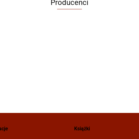
Producenci
acje
Książki