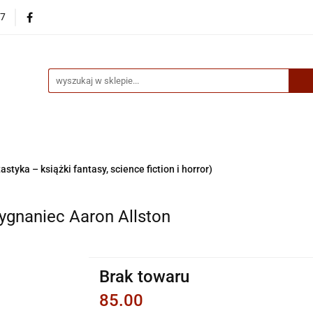
87
egorie
Nowości
Bestsellery
Skup książek online
up książek online
astyka – książki fantasy, science fiction i horror)
ygnaniec Aaron Allston
Brak towaru
85.00