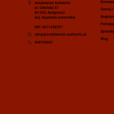
Dostaw
Antykwariat Authentic
ul. Gdańska 57
Zwroty i
85-005, Bydgoszcz
Regula
woj. kujawsko-pomorskie
Polityka
NIP: 9671458357
Sposoby
sklep@antykwariat-authentic.pl
Blog
698743087