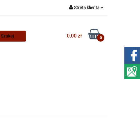
Strefa klienta
Zaloguj się
Zarejestruj się
0,00 zł
0
Dodaj zgłoszenie