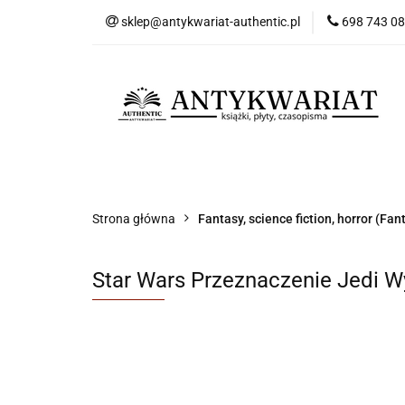
sklep@antykwariat-authentic.pl
698 743 0
Kat
Kategorie
Nowości
Bestsellery
Sk
Strona główna
Fantasy, science fiction, horror (Fant
Star Wars Przeznaczenie Jedi W