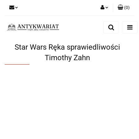
(
0
)
Zaloguj się
Zarejestruj się
Dodaj zgłoszenie
Star Wars Ręka sprawiedliwości
Timothy Zahn