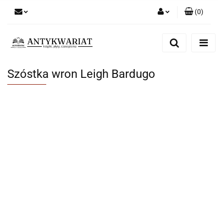
(
0
)
Zaloguj się
Zarejestruj się
Dodaj zgłoszenie
Szóstka wron Leigh Bardugo