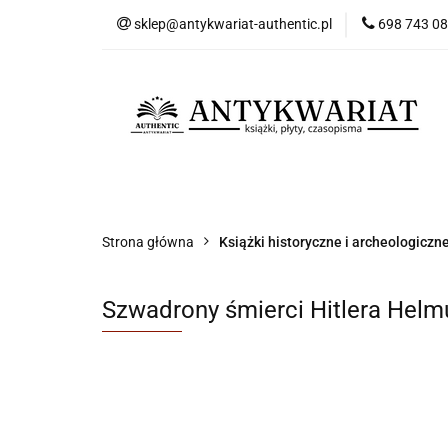
sklep@antykwariat-authentic.pl
698 743 0
Kat
Kategorie
Nowości
Bestsellery
Sk
Strona główna
Książki historyczne i archeologiczn
Szwadrony śmierci Hitlera Helm