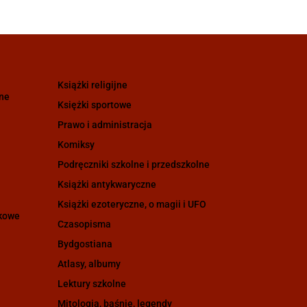
Książki religijne
zne
Księżki sportowe
Prawo i administracja
Komiksy
Podręczniki szkolne i przedszkolne
Książki antykwaryczne
Książki ezoteryczne, o magii i UFO
ukowe
Czasopisma
Bydgostiana
Atlasy, albumy
Lektury szkolne
Mitologia, baśnie, legendy