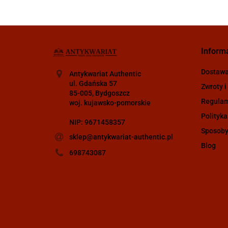
Inform
Dostaw
Antykwariat Authentic
ul. Gdańska 57
Zwroty i
85-005, Bydgoszcz
Regula
woj. kujawsko-pomorskie
Polityka
NIP: 9671458357
Sposoby
sklep@antykwariat-authentic.pl
Blog
698743087