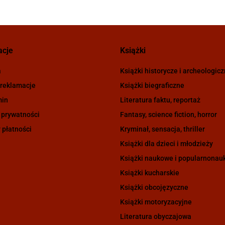
acje
Książki
a
Książki historycze i archeologic
 reklamacje
Książki biegraficzne
min
Literatura faktu, reportaż
 prywatności
Fantasy, science fiction, horror
 płatności
Kryminał, sensacja, thriller
Książki dla dzieci i młodzieży
Książki naukowe i popularnona
Książki kucharskie
Książki obcojęzyczne
Książki motoryzacyjne
Literatura obyczajowa