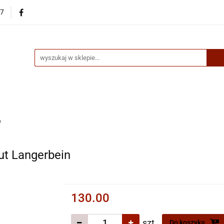
87
egorie
Nowości
Bestsellery
Skup książek online
up książek online
e
ut Langerbein
130.00
szt.
Do koszyka