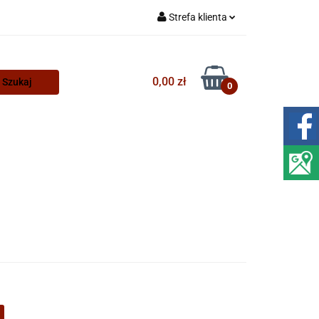
Strefa klienta
Zaloguj się
Zarejestruj się
0,00 zł
0
Dodaj zgłoszenie