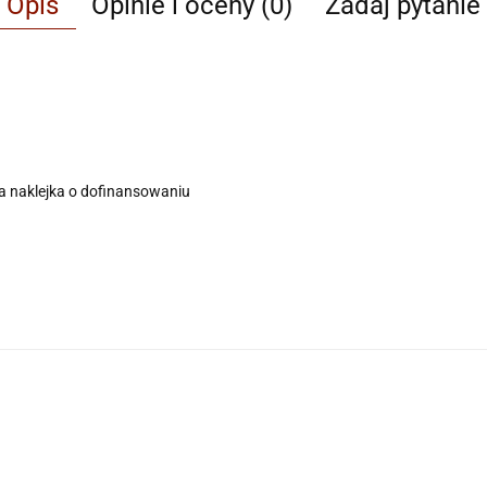
Opis
Opinie i oceny (0)
Zadaj pytanie
ona naklejka o dofinansowaniu