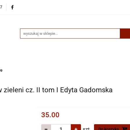
87
egorie
Nowości
Bestsellery
Skup książek online
up książek online
we
 zieleni cz. II tom I Edyta Gadomska
35.00
szt.
Do koszyka