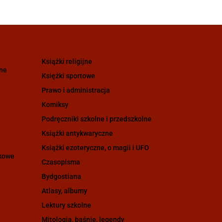
Książki religijne
zne
Księżki sportowe
Prawo i administracja
Komiksy
Podręczniki szkolne i przedszkolne
Książki antykwaryczne
Książki ezoteryczne, o magii i UFO
ukowe
Czasopisma
Bydgostiana
Atlasy, albumy
Lektury szkolne
Mitologia, baśnie, legendy