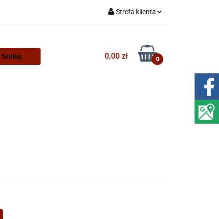
Strefa klienta
Zaloguj się
Zarejestruj się
0,00 zł
0
Dodaj zgłoszenie