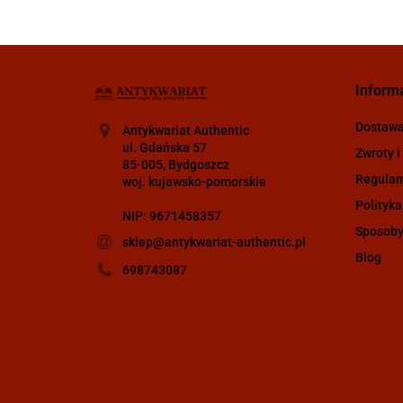
Inform
Dostaw
Antykwariat Authentic
ul. Gdańska 57
Zwroty i
85-005, Bydgoszcz
Regula
woj. kujawsko-pomorskie
Polityka
NIP: 9671458357
Sposoby
sklep@antykwariat-authentic.pl
Blog
698743087