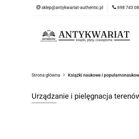
sklep@antykwariat-authentic.pl
698 743 0
Kat
Kategorie
Nowości
Bestsellery
Sk
Strona główna
Książki naukowe i popularnonauko
Urządzanie i pielęgnacja terenów