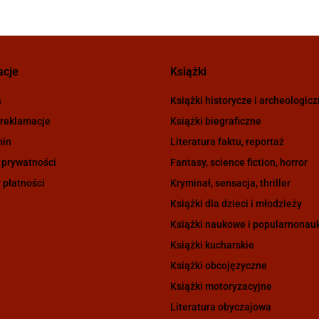
acje
Książki
a
Książki historycze i archeologic
 reklamacje
Książki biegraficzne
min
Literatura faktu, reportaż
 prywatności
Fantasy, science fiction, horror
 płatności
Kryminał, sensacja, thriller
Książki dla dzieci i młodzieży
Książki naukowe i popularnona
Książki kucharskie
Książki obcojęzyczne
Książki motoryzacyjne
Literatura obyczajowa