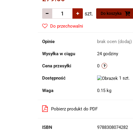
szt.
Do koszyka
Do przechowalni
Opinie
brak ocen
(dodaj)
Wysyłka w ciągu
24 godziny
Cena przesyłki
0
Dostępność
1
szt.
Waga
0.15 kg
Pobierz produkt do PDF
ISBN
9788308074282