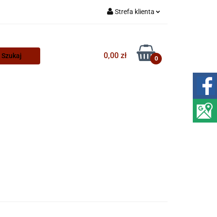
Strefa klienta
Zaloguj się
Zarejestruj się
0,00 zł
0
Dodaj zgłoszenie