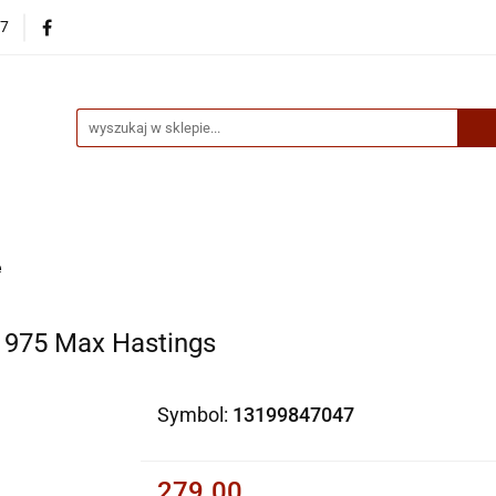
87
egorie
Nowości
Bestsellery
Skup książek online
up książek online
e
1975 Max Hastings
Symbol:
13199847047
279.00