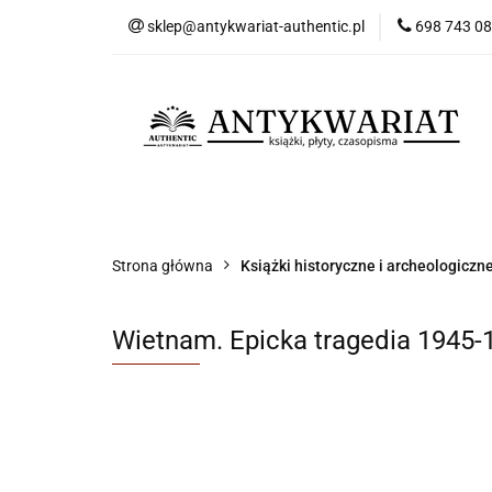
sklep@antykwariat-authentic.pl
698 743 0
Kat
Kategorie
Nowości
Bestsellery
Sk
Strona główna
Książki historyczne i archeologiczn
Wietnam. Epicka tragedia 1945-