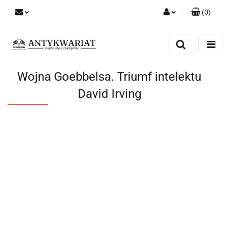
(
0
)
Zaloguj się
Zarejestruj się
Dodaj zgłoszenie
Wojna Goebbelsa. Triumf intelektu
David Irving