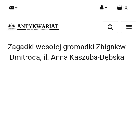
(
0
)
Zaloguj się
Zarejestruj się
Dodaj zgłoszenie
Zagadki wesołej gromadki Zbigniew
Dmitroca, il. Anna Kaszuba-Dębska